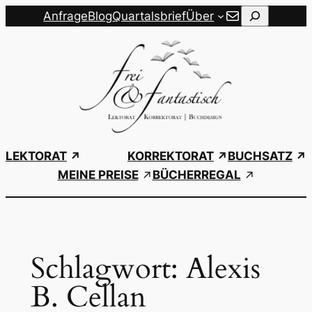
steffi@freiundfantastisch-lektorat.de
Zum
Suchen
Anfrage
Blog
Quartalsbrief
Über
Inhalt
springen
LEKTORAT
KORREKTORAT
BUCHSATZ
MEINE PREISE
BÜCHERREGAL
Schlagwort:
Alexis
B. Cellan